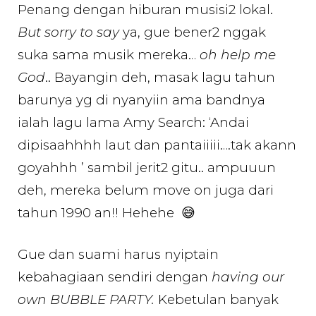
Penang dengan hiburan musisi2 lokal.
But sorry to say
ya, gue bener2 nggak
suka sama musik mereka…
oh help me
God
.. Bayangin deh, masak lagu tahun
barunya yg di nyanyiin ama bandnya
ialah lagu lama Amy Search: ‘Andai
dipisaahhhh laut dan pantaiiiii….tak akann
goyahhh ’ sambil jerit2 gitu.. ampuuun
deh, mereka belum move on juga dari
tahun 1990 an!! Hehehe 😅
Gue dan suami harus nyiptain
kebahagiaan sendiri dengan
having our
own BUBBLE PARTY.
Kebetulan banyak