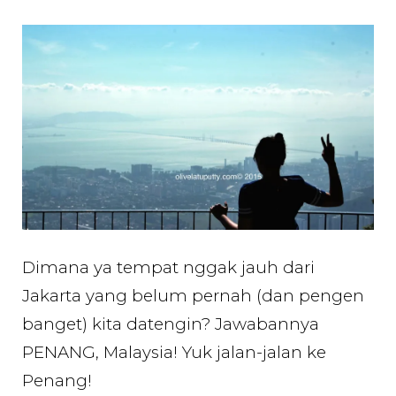
Jalan-
jalan
ke
Pulau
Penang
–
Tahun
Baru
2015
Dimana ya tempat nggak jauh dari
Jakarta yang belum pernah (dan pengen
banget) kita datengin? Jawabannya
PENANG, Malaysia! Yuk jalan-jalan ke
Penang!