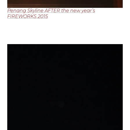
Penang Skyline AFTER the new year’s
FIREWORKS 2015