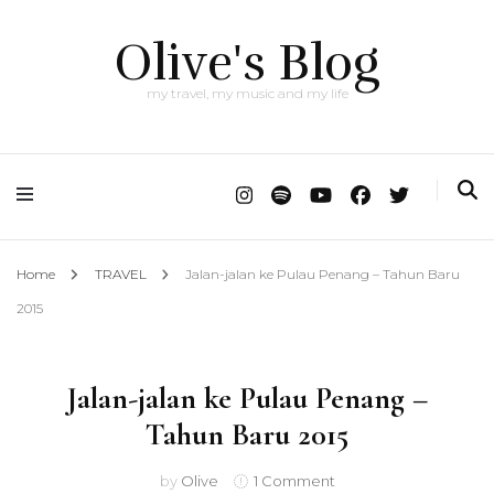
Olive's Blog
my travel, my music and my life
Home
TRAVEL
Jalan-jalan ke Pulau Penang – Tahun Baru
2015
Jalan-jalan ke Pulau Penang –
Tahun Baru 2015
on
by
Olive
1 Comment