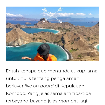
Berlayar
LIVE
on
BOARD
di
Kepulauan
Komodo
Entah kenapa gue menunda cukup lama
untuk nulis tentang pengalaman
berlayar
live on board
di Kepulauan
Komodo. Yang jelas semalam tiba-tiba
terbayang-bayang jelas
moment
lagi