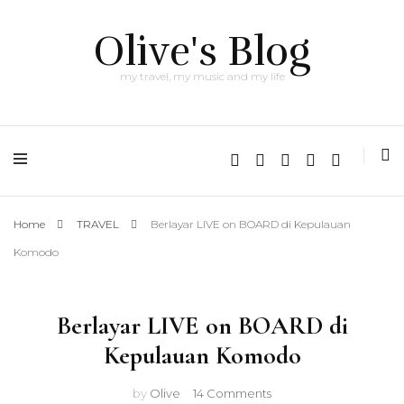
Olive's Blog
my travel, my music and my life
Home
TRAVEL
Berlayar LIVE on BOARD di Kepulauan
Komodo
Berlayar LIVE on BOARD di
Kepulauan Komodo
on
by
Olive
14 Comments