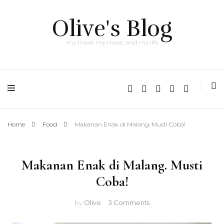
Olive's Blog
my travel, my music and my life
Home
Food
Makanan Enak di Malang. Musti Coba!
Makanan Enak di Malang. Musti
Coba!
on
by
Olive
3 Comments
Makanan
Enak