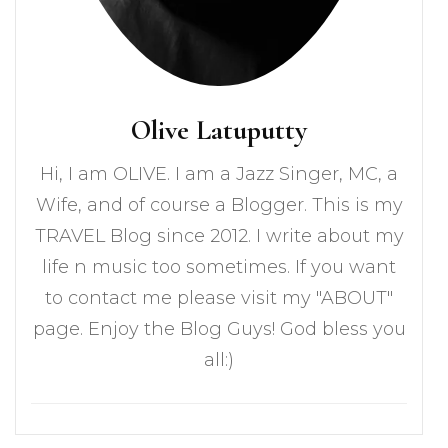
Olive Latuputty
Hi, I am OLIVE. I am a Jazz Singer, MC, a
Wife, and of course a Blogger. This is my
TRAVEL Blog since 2012. I write about my
life n music too sometimes. If you want
to contact me please visit my "ABOUT"
page. Enjoy the Blog Guys! God bless you
all:)