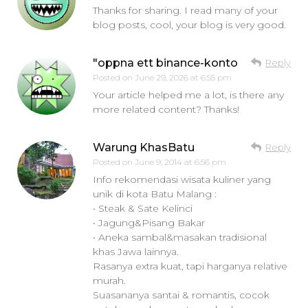
Thanks for sharing. I read many of your
blog posts, cool, your blog is very good.
"oppna ett binance-konto
Reply
Posted on
June 29, 2026 at 6:55 pm
Your article helped me a lot, is there any
more related content? Thanks!
Warung KhasBatu
Reply
Posted on
June 9, 2014 at 6:56 pm
Info rekomendasi wisata kuliner yang
unik di kota Batu Malang :
• Steak & Sate Kelinci
• Jagung&Pisang Bakar
• Aneka sambal&masakan tradisional
khas Jawa lainnya.
Rasanya extra kuat, tapi harganya relative
murah.
Suasananya santai & romantis, cocok