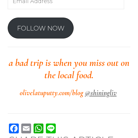
Address
FOLLOW NOW
a bad trip is when you miss out on
the local food.
olivelatuputty.com/blog
@shiningliv
Facebook
Email
WhatsApp
Line