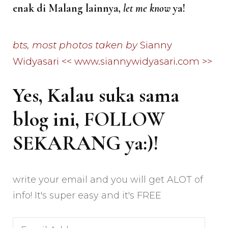
enak di Malang lainnya,
let me know
ya!
bts, most photos taken by
Sianny
Widyasari << www.siannywidyasari.com >>
Yes, Kalau suka sama
blog ini, FOLLOW
SEKARANG ya:)!
write your email and you will get ALOT of
info! It's super easy and it's FREE
Email