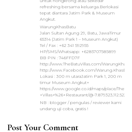
untuk nongkrong atau sekedar
refreshing bersama keluarga.Berlokasi
tepat diantara Jatim Park & Museum
Angkut.
WarungKhasBatu
Jalan Sultan Agung 29, Batu, JawaTimur
65314 (Jatim Park 1 – Museum Angkut)
Tel / Fax : +62 341 592955
HP/SMS/Whatsapp: +6285707585899
BB PIN : 746FFD7F
http://www.TheBatuVillas.com/WarungKhasB
http://www.Facebook.com/Warung.KhasBat
Lokasi : 300 m utaraJatim Park 1, 200 m
timur Museum Angkut+
https://www.google.co.id/maps/place/The+B
+Villas+%26+Restaurant/@-7.879323,112.5225
NB : blogger / pengulas / reviewer kami
undang uji coba, gratis !
Post Your Comment