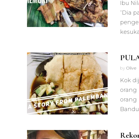
Ibu N
“Dia p
pengen
kesuka
PULAN
by
Olive
Kok di
orang
orang
Bandun
Rekom