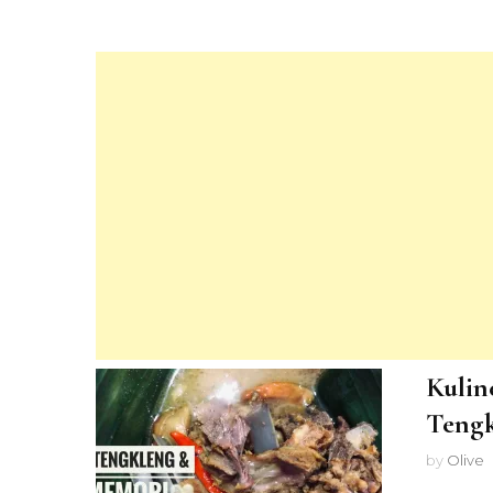
Kulin
Teng
by
Olive