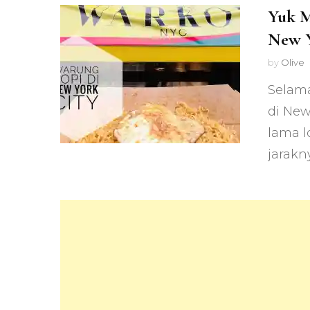
Yuk 
New Y
by
Olive
Selama
di New
lama l
jarakn