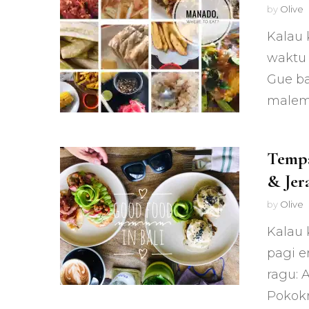
by
Olive
Kalau
waktu 
Gue ba
malem
Tempa
& Jer
by
Olive
Kalau 
pagi e
ragu: 
Pokok