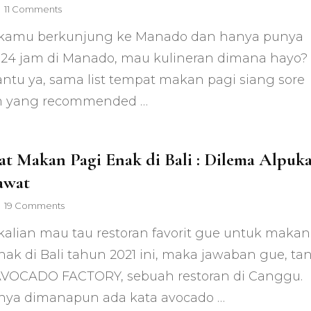
on
11 Comments
Makan
 kamu berkunjung ke Manado dan hanya punya
Enak
di
24 jam di Manado, mau kulineran dimana hayo?
Manado,
ntu ya, sama list tempat makan pagi siang sore
Dalam
24
 yang recommended …
Jam!
t Makan Pagi Enak di Bali : Dilema Alpuka
awat
on
19 Comments
Tempat
kalian mau tau restoran favorit gue untuk makan
Makan
Pagi
nak di Bali tahun 2021 ini, maka jawaban gue, ta
Enak
AVOCADO FACTORY, sebuah restoran di Canggu.
di
Bali
nya dimanapun ada kata avocado …
: