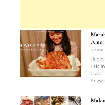
Masak
Ameri
by
Olive
Happy 
kalo i
travel
Anyway
Makan