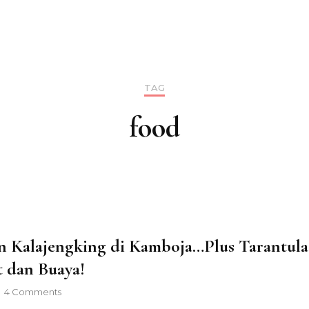
TAG
food
 Kalajengking di Kamboja…Plus Tarantula
 dan Buaya!
on
4 Comments
Makan