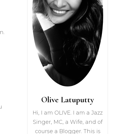
n.
Olive Latuputty
u
Hi, I am OLIVE. I am a Jazz
Singer, MC, a Wife, and of
course a Blogger. This is