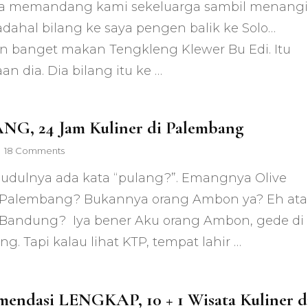
ila memandang kami sekeluarga sambil menangi
Tengkleng
Klewer
adahal bilang ke saya pengen balik ke Solo…
Bu
 banget makan Tengkleng Klewer Bu Edi. Itu
Edi
Solo,
an dia. Dia bilang itu ke …
Antara
Tengkleng
&
Memori
G, 24 Jam Kuliner di Palembang
on
18 Comments
PULANG,
judulnya ada kata “pulang?”. Emangnya Olive
24
Jam
 Palembang? Bukannya orang Ambon ya? Eh at
Kuliner
 Bandung? Iya bener Aku orang Ambon, gede di
di
Palembang
g. Tapi kalau lihat KTP, tempat lahir …
endasi LENGKAP, 10 + 1 Wisata Kuliner d