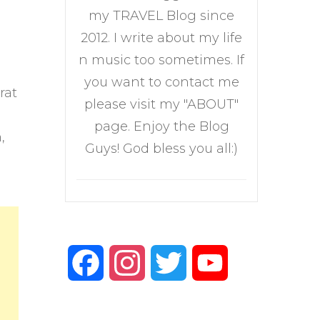
my TRAVEL Blog since
2012. I write about my life
n music too sometimes. If
you want to contact me
rat
please visit my "ABOUT"
page. Enjoy the Blog
,
Guys! God bless you all:)
Facebook
Instagram
Twitter
YouTube
Channel