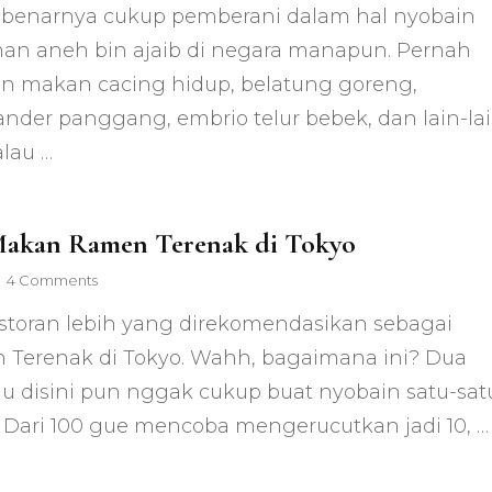
ebenarnya cukup pemberani dalam hal nyobain
Kalajengking
di
an aneh bin ajaib di negara manapun. Pernah
Kamboja…
n makan cacing hidup, belatung goreng,
Plus
Tarantula,
nder panggang, embrio telur bebek, dan lain-lai
Semut
dan
alau …
Buaya!
akan Ramen Terenak di Tokyo
on
4 Comments
Yuk
storan lebih yang direkomendasikan sebagai
Makan
Ramen
Terenak di Tokyo. Wahh, bagaimana ini? Dua
Terenak
 disini pun nggak cukup buat nyobain satu-sat
di
Tokyo
 Dari 100 gue mencoba mengerucutkan jadi 10, …