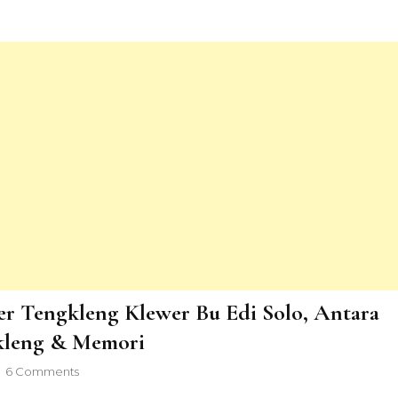
Dilema
Alpukat
&
Jerawat
er Tengkleng Klewer Bu Edi Solo, Antara
kleng & Memori
on
6 Comments
Kuliner