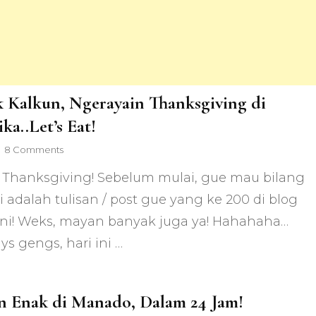
 Kalkun, Ngerayain Thanksgiving di
ka..Let’s Eat!
on
8 Comments
Masak
Thanksgiving! Sebelum mulai, gue mau bilang
Kalkun,
Ngerayain
ni adalah tulisan / post gue yang ke 200 di blog
Thanksgiving
 ini! Weks, mayan banyak juga ya! Hahahaha…
di
Amerika..Let’s
s gengs, hari ini …
Eat!
 Enak di Manado, Dalam 24 Jam!