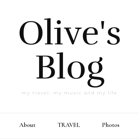
Olive's
Blog
my travel, my music and my life
About
TRAVEL
Photos