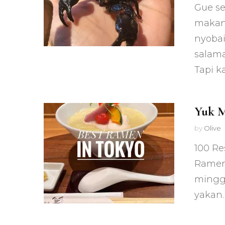
Gue s
makan
nyobai
salama
Tapi k
Yuk M
by
Olive
100 Re
Ramen 
minggu
yakan.