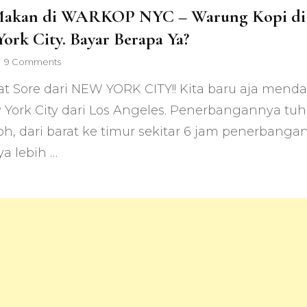
Makan di WARKOP NYC – Warung Kopi di
ork City. Bayar Berapa Ya?
on
9 Comments
Yuk
t Sore dari NEW YORK CITY!! Kita baru aja menda
Makan
di
 York City dari Los Angeles. Penerbangannya tuh
WARKOP
oh, dari barat ke timur sekitar 6 jam penerbangan
NYC
–
ya lebih …
Warung
Kopi
di
New
York
City.
Bayar
Berapa
Ya?