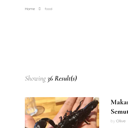
Home
food
Showing
36 Result(s)
Makan
Semut
by
Olive