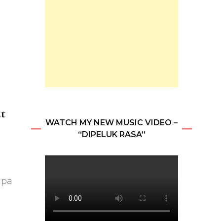
t
WATCH MY NEW MUSIC VIDEO –
“DIPELUK RASA”
npa