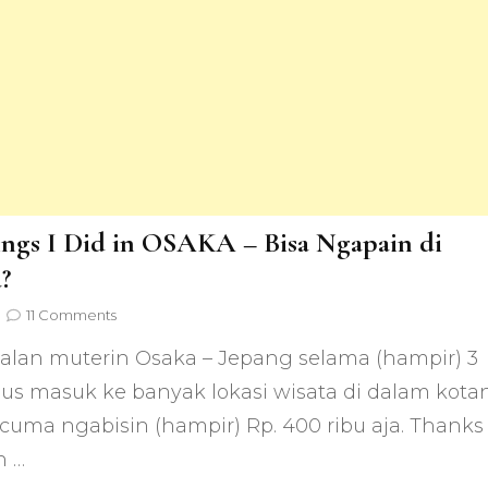
ings I Did in OSAKA – Bisa Ngapain di
?
on
11 Comments
10
jalan muterin Osaka – Jepang selama (hampir) 3
Things
I
plus masuk ke banyak lokasi wisata di dalam kota
Did
cuma ngabisin (hampir) Rp. 400 ribu aja. Thanks
in
OSAKA
h …
–