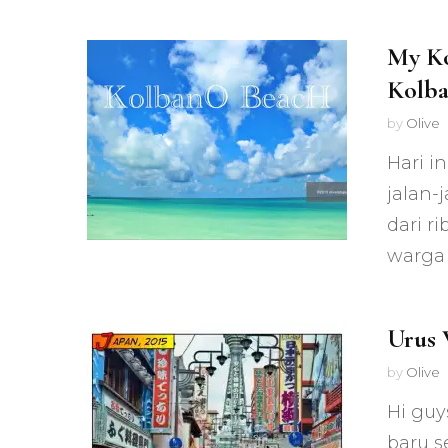
My Ko
Kolba
by
Olive
Hari i
jalan-
dari r
warga 
Urus 
by
Olive
Hi guy
baru s