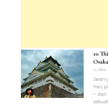
10 Th
Osaka
by
Olive
Jalan-
hari, 
– dan 
sebua