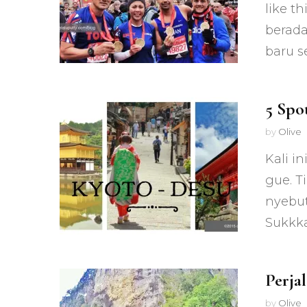
like t
berada
baru s
5 Spo
by
Olive
Kali i
gue. T
nyebut
Sukkk
Perja
by
Olive