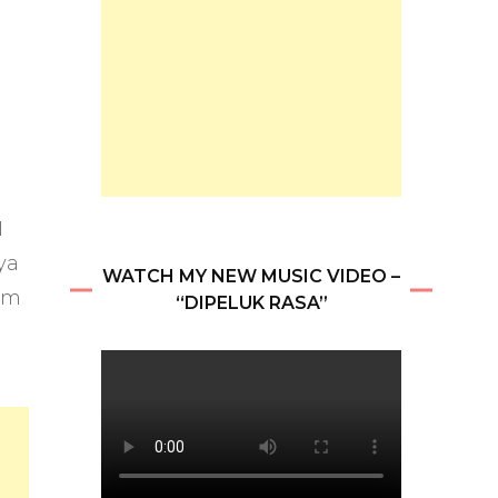
I
ya
WATCH MY NEW MUSIC VIDEO –
jam
“DIPELUK RASA”