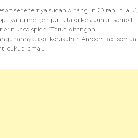
Perjalanan
esort sebenernya sudah dibangun 20 tahun lalu”,
ke
Pantai
opir yang menjemput kita di Pelabuhan sambil
Ora
erin kaca spion. “Terus, ditengah
Maluku
ngunannya, ada kerusuhan Ambon, jadi semua
ti cukup lama …