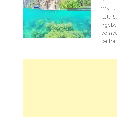
“Ora R
kata S
ngeben
pemba
berhen