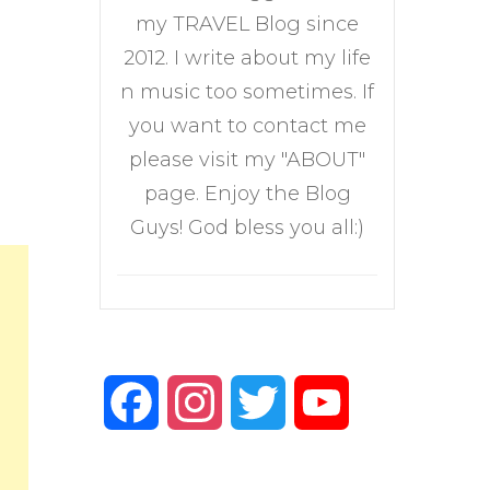
my TRAVEL Blog since
2012. I write about my life
n music too sometimes. If
you want to contact me
please visit my "ABOUT"
page. Enjoy the Blog
Guys! God bless you all:)
Facebook
Instagram
Twitter
YouTube
Channel