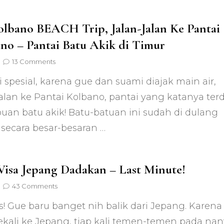
Bisa
Ngapain
di
lbano BEACH Trip, Jalan-Jalan Ke Pantai
Osaka?
no – Pantai Batu Akik di Timur
on
13 Comments
My
ni spesial, karena gue dan suami diajak main air,
Kolbano
BEACH
jalan ke Pantai Kolbano, pantai yang katanya terd
Trip,
ibuan batu akik! Batu-batuan ini sudah di dulang
Jalan-
Jalan
secara besar-besaran …
Ke
Pantai
Kolbano
–
Visa Jepang Dadakan – Last Minute!
Pantai
Batu
on
43 Comments
Akik
Urus
di
s! Gue baru banget nih balik dari Jepang. Karena
Visa
Timur
Jepang
ekali ke Jepang, tiap kali temen-temen pada nan