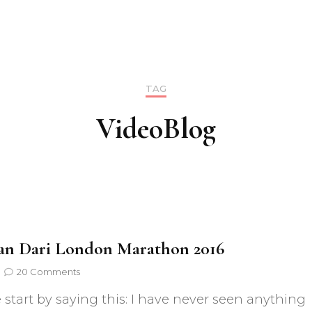
TAG
VideoBlog
an Dari London Marathon 2016
on
20 Comments
Catatan
 start by saying this: I have never seen anything
Dari