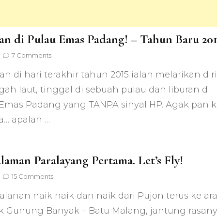
an di Pulau Emas Padang! – Tahun Baru 20
on
7 Comments
Liburan
an di hari terakhir tahun 2015 ialah melarikan diri
di
Pulau
gah laut, tinggal di sebuah pulau dan liburan di
Emas
Emas Padang yang TANPA sinyal HP. Agak panik
Padang!
–
a… apalah …
Tahun
Baru
2016
laman Paralayang Pertama. Let’s Fly!
on
15 Comments
Pengalaman
jalanan naik naik dan naik dari Pujon terus ke ar
Paralayang
Pertama.
k Gunung Banyak – Batu Malang, jantung rasan
Let’s