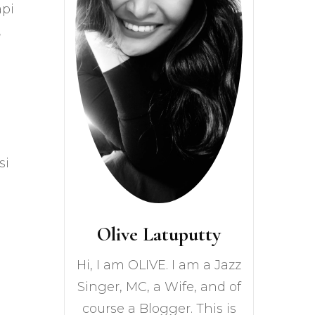
api
,
si
Olive Latuputty
Hi, I am OLIVE. I am a Jazz
Singer, MC, a Wife, and of
course a Blogger. This is