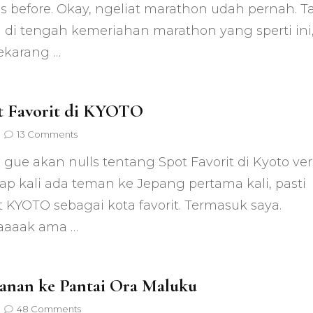
London
his before. Okay, ngeliat marathon udah pernah. T
Marathon
 di tengah kemeriahan marathon yang sperti ini
2016
ekarang …
t Favorit di KYOTO
on
13 Comments
5
ni gue akan nulls tentang Spot Favorit di Kyoto ver
Spot
Favorit
iap kali ada teman ke Jepang pertama kali, pasti
di
 KYOTO sebagai kota favorit. Termasuk saya.
KYOTO
aaaak ama …
lanan ke Pantai Ora Maluku
on
48 Comments