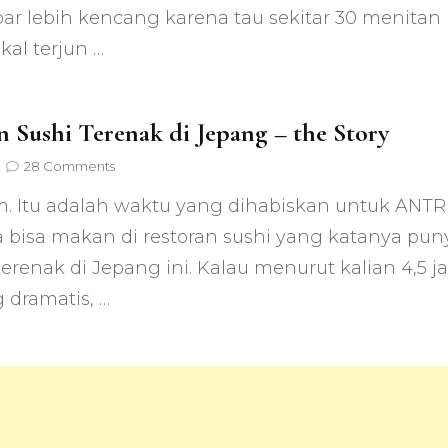
ar lebih kencang karena tau sekitar 30 menitan
Fly!
kal terjun …
 Sushi Terenak di Jepang – the Story
on
28 Comments
Makan
m. Itu adalah waktu yang dihabiskan untuk ANTR
Sushi
Terenak
 bisa makan di restoran sushi yang katanya pun
di
terenak di Jepang ini. Kalau menurut kalian 4,5 
Jepang
–
 dramatis, …
the
Story