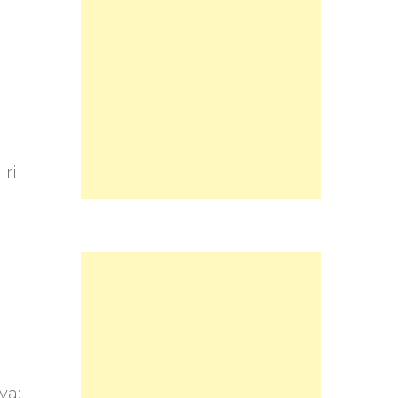
iri
ya: