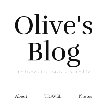
Olive's
Blog
my travel, my music and my life
About
TRAVEL
Photos