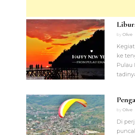
Libur
by
Olive
Kegiat
ke ten
Pulau 
tadiny
Penga
by
Olive
Di per
punca