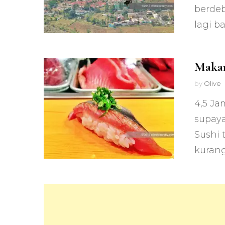
berdeb
lagi ba
Makan
by
Olive
4,5 Ja
supaya
Sushi 
kurang