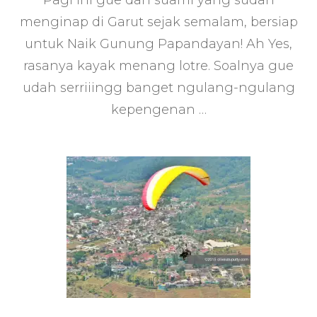
Pagi ini gue dan suami yang sudah
Gunung
menginap di Garut sejak semalam, bersiap
Papandayan
untuk Naik Gunung Papandayan! Ah Yes,
Tanpa
Camping
rasanya kayak menang lotre. Soalnya gue
udah serriiingg banget ngulang-ngulang
kepengenan …