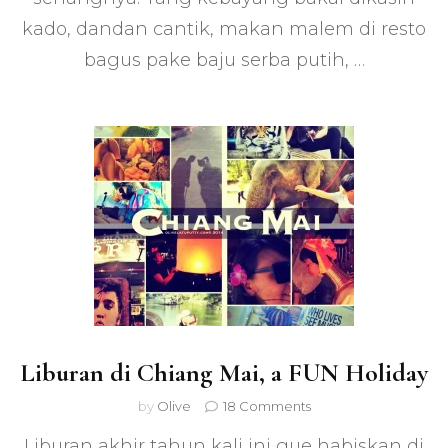
kado, dandan cantik, makan malem di resto
bagus pake baju serba putih, …
Liburan di Chiang Mai, a FUN Holiday
on
by
Olive
18 Comments
Liburan
Liburan akhir tahun kali ini gue habiskan di
di