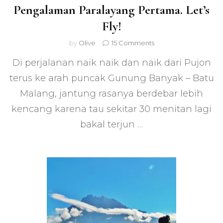
Pengalaman Paralayang Pertama. Let’s
Fly!
on
by
Olive
15 Comments
Pengalaman
Di perjalanan naik naik dan naik dari Pujon
Paralayang
Pertama.
terus ke arah puncak Gunung Banyak – Batu
Let’s
Malang, jantung rasanya berdebar lebih
Fly!
kencang karena tau sekitar 30 menitan lagi
bakal terjun …