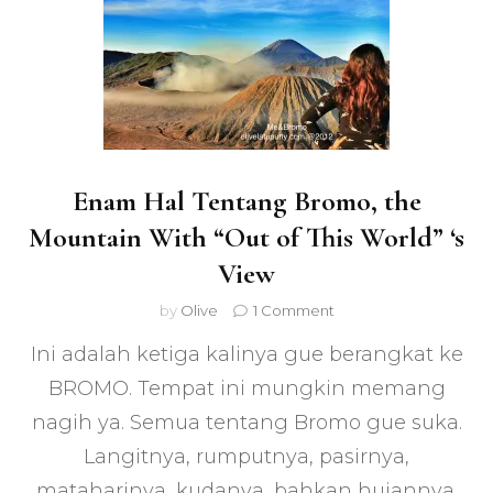
Enam Hal Tentang Bromo, the
Mountain With “Out of This World” ‘s
View
on
by
Olive
1 Comment
Enam
Ini adalah ketiga kalinya gue berangkat ke
Hal
Tentang
BROMO. Tempat ini mungkin memang
Bromo,
nagih ya. Semua tentang Bromo gue suka.
the
Mountain
Langitnya, rumputnya, pasirnya,
With
“Out
mataharinya, kudanya, bahkan hujannya.