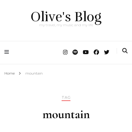
Olive's Blog
my travel, my music and my life
Home
mountain
TAG
mountain