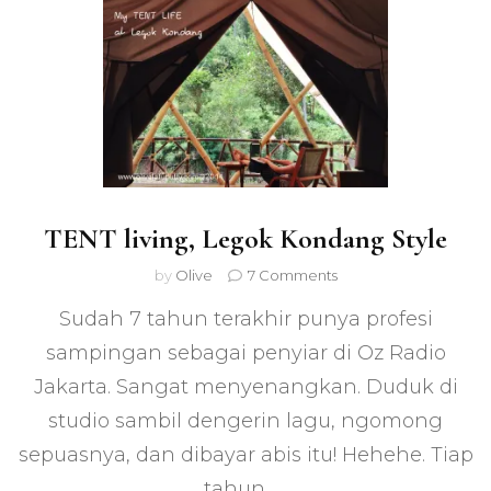
TENT living, Legok Kondang Style
on
by
Olive
7 Comments
TENT
Sudah 7 tahun terakhir punya profesi
living,
Legok
sampingan sebagai penyiar di Oz Radio
Kondang
Jakarta. Sangat menyenangkan. Duduk di
Style
studio sambil dengerin lagu, ngomong
sepuasnya, dan dibayar abis itu! Hehehe. Tiap
tahun, …