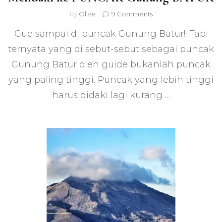
on
by
Olive
9 Comments
Mendaki
Gue sampai di puncak Gunung Batur!! Tapi
ke
PUNCAK
ternyata yang di sebut-sebut sebagai puncak
Gunung
Gunung Batur oleh guide bukanlah puncak
BATUR
yang paling tinggi. Puncak yang lebih tinggi
harus didaki lagi kurang …