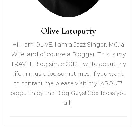
Olive Latuputty
Hi, I am OLIVE. I am a Jazz Singer, MC, a
Wife, and of course a Blogger. This is my
TRAVEL Blog since 2012. I write about my
life n music too sometimes. If you want
to contact me please visit my "ABOUT"
page. Enjoy the Blog Guys! God bless you
all:)