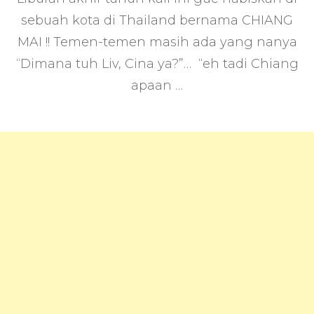
Chiang
sebuah kota di Thailand bernama CHIANG
Mai,
MAI !! Temen-temen masih ada yang nanya
a
FUN
“Dimana tuh Liv, Cina ya?”… “eh tadi Chiang
Holiday
apaan …