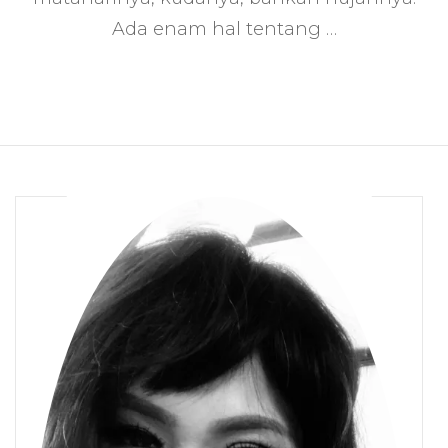
of
Ada enam hal tentang …
This
World”
‘s
View