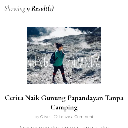
Showing
9 Result(s)
Cerita Naik Gunung Papandayan Tanpa
Camping
on
by
Olive
Leave a Comment
Cerita
Naik