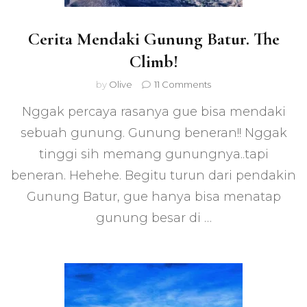
Cerita Mendaki Gunung Batur. The
Climb!
on
by
Olive
11 Comments
Cerita
Nggak percaya rasanya gue bisa mendaki
Mendaki
Gunung
sebuah gunung. Gunung beneran!! Nggak
Batur.
tinggi sih memang gunungnya..tapi
The
Climb!
beneran. Hehehe. Begitu turun dari pendakin
Gunung Batur, gue hanya bisa menatap
gunung besar di …