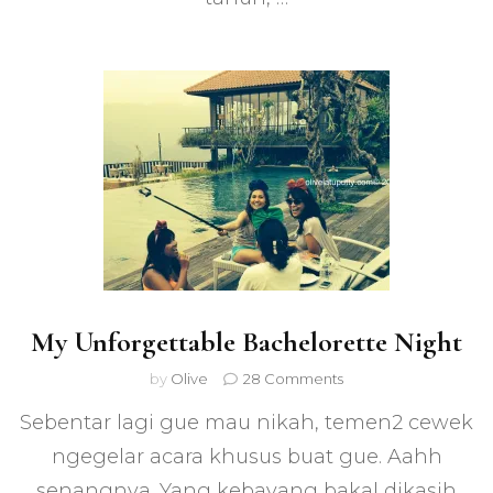
My Unforgettable Bachelorette Night
on
by
Olive
28 Comments
My
Sebentar lagi gue mau nikah, temen2 cewek
Unforgettable
Bachelorette
ngegelar acara khusus buat gue. Aahh
Night
senangnya. Yang kebayang bakal dikasih