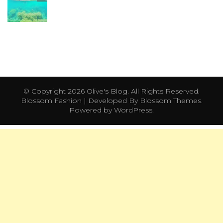
© Copyright 2026
Olive's Blog
. All Rights Reserved.
Blossom Fashion | Developed By
Blossom Themes
.
Powered by
WordPress
.