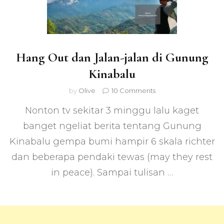
Hang Out dan Jalan-jalan di Gunung
Kinabalu
on
by
Olive
10 Comments
Hang
Nonton tv sekitar 3 minggu lalu kaget
Out
dan
banget ngeliat berita tentang Gunung
Jalan-
Kinabalu gempa bumi hampir 6 skala richter
jalan
di
dan beberapa pendaki tewas (may they rest
Gunung
Kinabalu
in peace). Sampai tulisan …